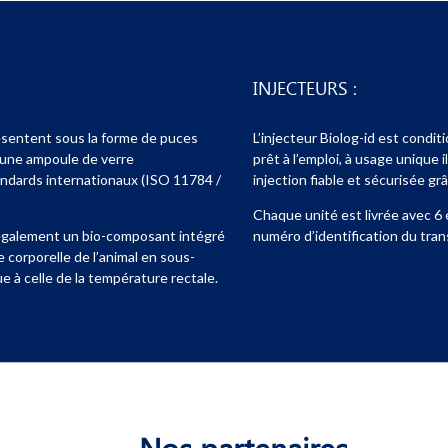
INJECTEURS :
ésentent sous la forme de puces
L’injecteur Biolog-id est condit
 une ampoule de verre
prêt à l’emploi, à usage unique i
ndards internationaux (ISO 11784 /
injection fiable et sécurisée grâ
Chaque unité est livrée avec 6
également un bio-composant intégré
numéro d’identification du tra
 corporelle de l’animal en sous-
e à celle de la température rectale.
Nos partenaires