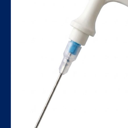
ACTUALITÉS
ESPACE CLIENT
ESPACE CLIENT SAPV
CONTACTEZ-NOUS
NEWSLETTER
Inscrivez votre e-mail pour
recevoir nos lettres vétérinaires
ok