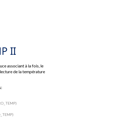
P II
ce associant à la fois, le
 lecture de la température
s:
RO_TEMP)
O_TEMP)