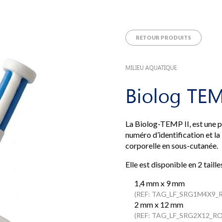
RETOUR PRODUITS
MILIEU AQUATIQUE
Biolog TEM
La Biolog-TEMP II, est une pu
numéro d’identification et la
corporelle en sous-cutanée.
Elle est disponible en 2 taille
1,4 mm x 9 mm
(REF: TAG_LF_SRG1M4X9_
2 mm x 12 mm
(REF: TAG_LF_SRG2X12_R