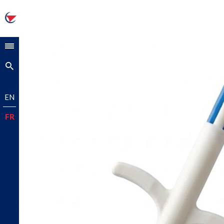
SOCIÉTÉ
PRODUITS
Transpondeurs
EN
Lecteurs RFID
FR
ENVIRONNEMENT
Recherche
Milieu aquatique
Vétérinaire
Parc animalier
Solutions sur-mesure