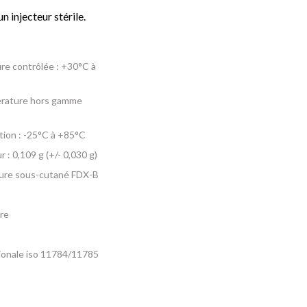
n injecteur stérile.
e contrôlée : +30°C à
érature hors gamme
tion : -25°C à +85°C
 : 0,109 g (+/- 0,030 g)
ure sous-cutané FDX-B
re
tionale iso 11784/11785